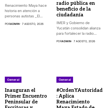
radio pública en
Renacimiento Maya hace
beneficio de la
historia en atención a
ciudadanía
personas autistas _El
Gobernador Joaquín...
IMER y Gobierno de
POR
ADMIN
7 AGOSTO, 2026
Yucatán consolidan alianza
para fortalecer la radio
pública...
POR
ADMIN
7 AGOSTO, 2026
General
General
Inauguran el
#OrdenYAutoridad
Primer Encuentro
: Aplica
Peninsular de
Renacimiento
Escritoras y
Maya Estado de