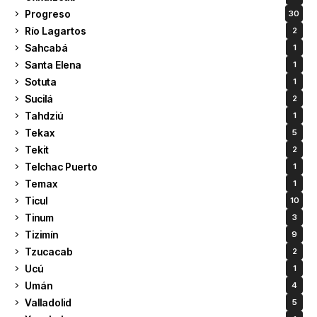
Progreso
30
Río Lagartos
2
Sahcabá
1
Santa Elena
1
Sotuta
1
Sucilá
2
Tahdziú
1
Tekax
5
Tekit
2
Telchac Puerto
1
Temax
1
Ticul
10
Tinum
3
Tizimín
9
Tzucacab
2
Ucú
1
Umán
4
Valladolid
5