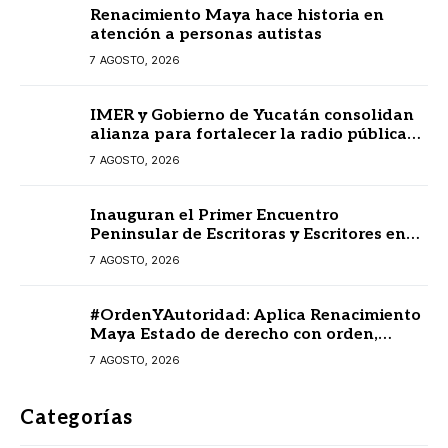
Renacimiento Maya hace historia en
atención a personas autistas
7 AGOSTO, 2026
IMER y Gobierno de Yucatán consolidan
alianza para fortalecer la radio pública
en beneficio de la ciudadanía
7 AGOSTO, 2026
Inauguran el Primer Encuentro
Peninsular de Escritoras y Escritores en
Lengua Maya 2026
7 AGOSTO, 2026
#OrdenYAutoridad: Aplica Renacimiento
Maya Estado de derecho con orden,
coordinación y saldo blanco
7 AGOSTO, 2026
Categorías