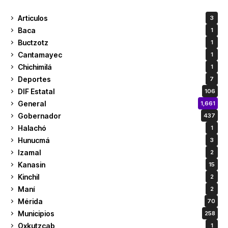
Articulos
3
Baca
1
Buctzotz
1
Cantamayec
1
Chichimilá
1
Deportes
7
DIF Estatal
106
General
1,661
Gobernador
437
Halachó
1
Hunucmá
3
Izamal
2
Kanasin
15
Kinchil
2
Maní
2
Mérida
70
Municipios
258
Oxkutzcab
1