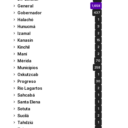
General
1,658
Gobernador
437
Halachó
1
Hunucmá
3
Izamal
2
Kanasin
15
Kinchil
2
Maní
2
Mérida
70
Municipios
258
Oxkutzcab
1
Progreso
30
Río Lagartos
2
Sahcabá
1
Santa Elena
1
Sotuta
1
Sucilá
2
Tahdziú
1