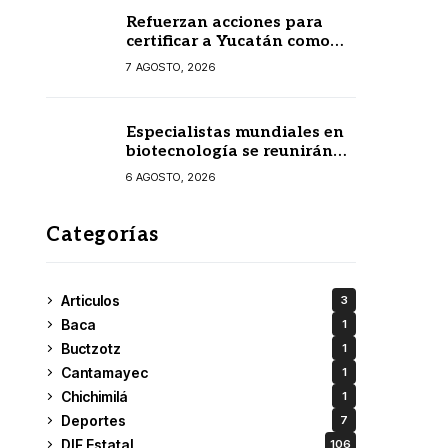
Refuerzan acciones para
certificar a Yucatán como
estado libre de paludismo
7 AGOSTO, 2026
Especialistas mundiales en
biotecnología se reunirán
en Yucatán
6 AGOSTO, 2026
Categorías
Articulos
3
Baca
1
Buctzotz
1
Cantamayec
1
Chichimilá
1
Deportes
7
DIF Estatal
106