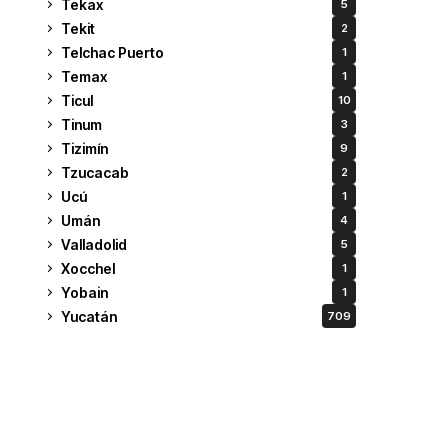
Tekax
5
Tekit
2
Telchac Puerto
1
Temax
1
Ticul
10
Tinum
3
Tizimín
9
Tzucacab
2
Ucú
1
Umán
4
Valladolid
5
Xocchel
1
Yobain
1
Yucatán
709