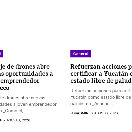
l
General
aje de drones abre
Refuerzan acciones 
s oportunidades a
certificar a Yucatán
 emprendedor
estado libre de palu
eco
Refuerzan acciones para certif
Yucatán como estado libre de
 de drones abre nuevas
paludismo _Aunque...
idades a joven emprendedor
 _Como él,...
POR
ADMIN
7 AGOSTO, 2026
N
7 AGOSTO, 2026