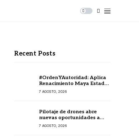
Recent Posts
#OrdenYAutoridad: Aplica
Renacimiento Maya Estado
de derecho con orden,
7 AGOSTO, 2026
coordinación y saldo blanco
Pilotaje de drones abre
nuevas oportunidades a
joven emprendedor
7 AGOSTO, 2026
yucateco