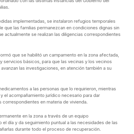
rdinado con las distintas instancias del Gobierno del
lias.
didas implementadas, se instalaron refugios temporales
 de que las familias permanezcan en condiciones dignas sin
ue actualmente se realizan las diligencias correspondientes
informó que se habilitó un campamento en la zona afectada,
y servicios básicos, para que las vecinas y los vecinos
vanzan las investigaciones, en atención también a su
.
 medicamentos a las personas que lo requirieron, mientras
s y el acompañamiento jurídico necesario para dar
s correspondientes en materia de vivienda.
ermanente en la zona a través de un equipo
do el día y da seguimiento puntual a las necesidades de las
añarlas durante todo el proceso de recuperación.