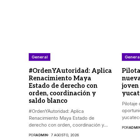
General
Genera
#OrdenYAutoridad: Aplica
Pilot
Renacimiento Maya
nueva
Estado de derecho con
joven
orden, coordinación y
yucat
saldo blanco
Pilotaje
oportun
#OrdenYAutoridad: Aplica
yucateco
Renacimiento Maya Estado de
derecho con orden, coordinación y
POR
ADMI
saldo...
POR
ADMIN
7 AGOSTO, 2026