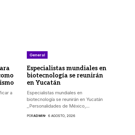
General
para
Especialistas mundiales en
 como
biotecnología se reunirán
dismo
en Yucatán
icar a
Especialistas mundiales en
biotecnología se reunirán en Yucatán
_Personalidades de México,
Argentina,...
POR
ADMIN
6 AGOSTO, 2026