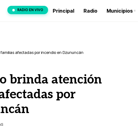
RADIO EN VIVO
Principal
Radio
Municipios
a familias afectadas por incendio en Dzununcán
o brinda atención
 afectadas por
uncán
AS