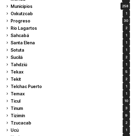
Municipios
258
Oxkutzcab
1
Progreso
30
Río Lagartos
2
Sahcabá
1
Santa Elena
1
Sotuta
1
Sucilá
2
Tahdziú
1
Tekax
5
Tekit
2
Telchac Puerto
1
Temax
1
Ticul
10
Tinum
3
Tizimín
9
Tzucacab
2
Ucú
1