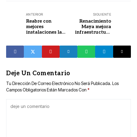
ANTERIOR
SIGUIENTE
Reabre con
Renacimiento
mejores
Maya mejora
instalaciones la
infraestructura
primaria Adolfina
educativa en
Cardeña Marín de
Tinum
Arceo
Deje Un Comentario
Tu Dirección De Correo Electrónico No Será Publicada.
Los
Campos Obligatorios Están Marcados Con
*