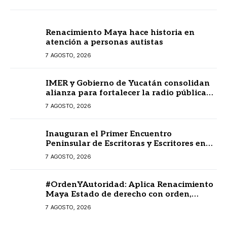
Renacimiento Maya hace historia en
atención a personas autistas
7 AGOSTO, 2026
IMER y Gobierno de Yucatán consolidan
alianza para fortalecer la radio pública
en beneficio de la ciudadanía
7 AGOSTO, 2026
Inauguran el Primer Encuentro
Peninsular de Escritoras y Escritores en
Lengua Maya 2026
7 AGOSTO, 2026
#OrdenYAutoridad: Aplica Renacimiento
Maya Estado de derecho con orden,
coordinación y saldo blanco
7 AGOSTO, 2026