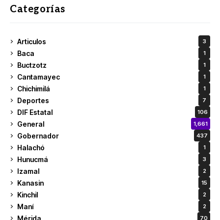
Categorías
Articulos
3
Baca
1
Buctzotz
1
Cantamayec
1
Chichimilá
1
Deportes
7
DIF Estatal
106
General
1,661
Gobernador
437
Halachó
1
Hunucmá
3
Izamal
2
Kanasin
15
Kinchil
2
Maní
2
Mérida
70