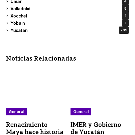
Umán
4
Valladolid
5
Xocchel
1
Yobain
1
Yucatán
709
Noticias Relacionadas
General
General
Renacimiento
IMER y Gobierno
Maya hace historia
de Yucatán