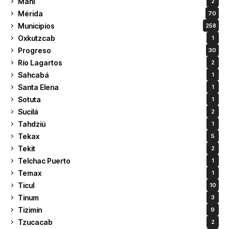
Maní
2
Mérida
70
Municipios
258
Oxkutzcab
1
Progreso
30
Río Lagartos
2
Sahcabá
1
Santa Elena
1
Sotuta
1
Sucilá
2
Tahdziú
1
Tekax
5
Tekit
2
Telchac Puerto
1
Temax
1
Ticul
10
Tinum
3
Tizimín
9
Tzucacab
2