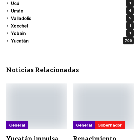
Ucú
1
Umán
4
Valladolid
5
Xocchel
1
Yobain
1
Yucatán
709
Noticias Relacionadas
General
General
Gobernador
Yucatán impulsa
Renacimiento