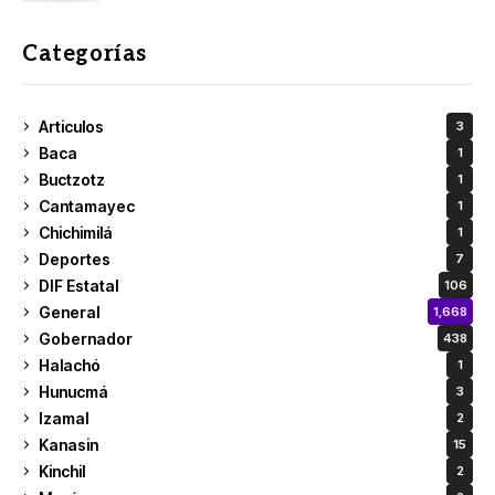
Categorías
Articulos
3
Baca
1
Buctzotz
1
Cantamayec
1
Chichimilá
1
Deportes
7
DIF Estatal
106
General
1,668
Gobernador
438
Halachó
1
Hunucmá
3
Izamal
2
Kanasin
15
Kinchil
2