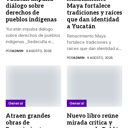
diálogo sobre
Maya fortalece
derechos de
tradiciones y raíces
pueblos indígenas
que dan identidad
a Yucatán
Yucatán impulsa diálogo
sobre derechos de pueblos
Renacimiento Maya
indígenas _Sedeculta e
fortalece tradiciones y
Indemaya realizaron...
raíces que dan identidad a
POR
ADMIN
8 AGOSTO, 2026
Yucatán El...
POR
ADMIN
8 AGOSTO, 2026
General
General
Atraen grandes
Nuevo libro reúne
obras de
mirada crítica y