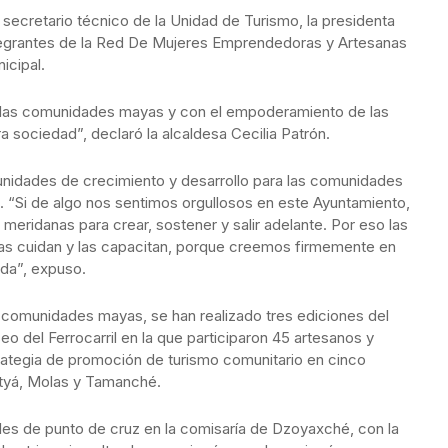
cretario técnico de la Unidad de Turismo, la presidenta
ntegrantes de la Red De Mujeres Emprendedoras y Artesanas
icipal.
las comunidades mayas y con el empoderamiento de las
 sociedad”, declaró la alcaldesa Cecilia Patrón.
nidades de crecimiento y desarrollo para las comunidades
s. “Si de algo nos sentimos orgullosos en este Ayuntamiento,
 meridanas para crear, sostener y salir adelante. Por eso las
as cuidan y las capacitan, porque creemos firmemente en
ida”, expuso.
 comunidades mayas, se han realizado tres ediciones del
o del Ferrocarril en la que participaron 45 artesanos y
ategia de promoción de turismo comunitario en cinco
ityá, Molas y Tamanché.
les de punto de cruz en la comisaría de Dzoyaxché, con la