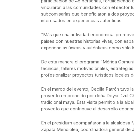
participación de 45 personas, fortaleciendo e
vincularon a las comunidades con el sector tur
subcomisarías que beneficiaron a dos proyect
interesados en experiencias auténticas.
“Más que una actividad económica, promovem
países con nuestras historias vivas, con espac
experiencias únicas y auténticas como sólo M
De esta manera el programa “Mérida Comunit
técnicas, talleres motivacionales, estrategia
profesionalizar proyectos turísticos locales 
En el marco del evento, Cecilia Patrón tuvo la
proyecto emprendido por doña Deysi Dzul Cha
tradicional maya. Esta visita permitió a la a
proyecto que contribuye al desarrollo económ
En el presídium acompañaron a la alcaldesa Mar
Zapata Mendiolea, coordinadora general de Ju