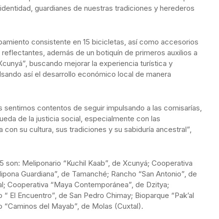
identidad, guardianes de nuestras tradiciones y herederos
pamiento consistente en 15 bicicletas, así como accesorios
 reflectantes, además de un botiquín de primeros auxilios a
 Xcunyá”, buscando mejorar la experiencia turística y
pulsando así el desarrollo económico local de manera
s sentimos contentos de seguir impulsando a las comisarías,
a de la justicia social, especialmente con las
n su cultura, sus tradiciones y su sabiduría ancestral”,
5 son: Meliponario “Kuchil Kaab”, de Xcunyá; Cooperativa
lipona Guardiana”, de Tamanché; Rancho “San Antonio”, de
al; Cooperativa “Maya Contemporánea”, de Dzitya;
 “ El Encuentro”, de San Pedro Chimay; Bioparque “Pak’al
o “Caminos del Mayab”, de Molas (Cuxtal).