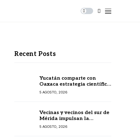
Recent Posts
Yucatán comparte con
Oaxaca estrategia científica
para prevenir
5 AGOSTO, 2026
enfermedades transmitidas
por vectores
Vecinas y vecinos del sur de
Mérida impulsan la
recuperación de espacios
5 AGOSTO, 2026
comunitarios