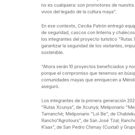
no es cualquiera: son promotores de nuestra 
vivos del legado de la cultura maya”.
En ese contexto, Cecilia Patrón entregó equi
de seguridad, cascos con linterna y chalecos
los integrantes del proyecto turístico “Rutas
garantizar la seguridad de los visitantes, im
sostenible.
“Ahora serán 10 proyectos beneficiados y no
porque el compromiso que tenemos en búsqued
comunidades mayas que enriquecen a Mérida co
aseguró.
Los integrantes de la primera generación 202
“Rutas Xcunya”, de Xcunyá; Meliponario “Me
Tamanché; Meliponario “Lol Be”, de Chablek
Rancho“Agrotours”, de San José Tzal; Rancho
K’aax”, de San Pedro Chimay (Cuxtal) y Grup