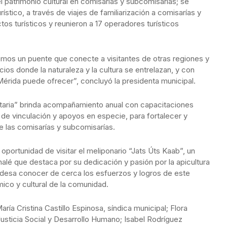
l patrimonio cultural en comisarías y subcomisarías; se
ístico, a través de viajes de familiarización a comisarías y
os turísticos y reunieron a 17 operadores turísticos
os un puente que conecte a visitantes de otras regiones y
ios donde la naturaleza y la cultura se entrelazan, y con
érida puede ofrecer”, concluyó la presidenta municipal.
aria” brinda acompañamiento anual con capacitaciones
s de vinculación y apoyos en especie, para fortalecer y
de las comisarías y subcomisarías.
 oportunidad de visitar el meliponario “Jats Úts Kaab”, un
lé que destaca por su dedicación y pasión por la apicultura
lcaldesa conocer de cerca los esfuerzos y logros de este
ico y cultural de la comunidad.
ía Cristina Castillo Espinosa, síndica municipal; Flora
sticia Social y Desarrollo Humano; Isabel Rodríguez