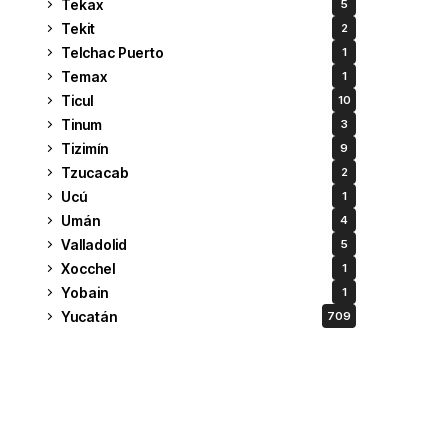
Tekax
5
Tekit
2
Telchac Puerto
1
Temax
1
Ticul
10
Tinum
3
Tizimín
9
Tzucacab
2
Ucú
1
Umán
4
Valladolid
5
Xocchel
1
Yobain
1
Yucatán
709