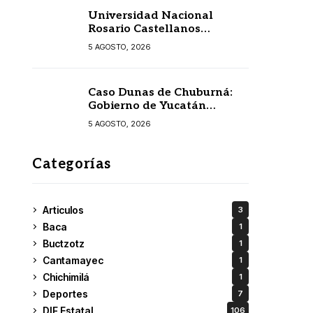
Universidad Nacional
Rosario Castellanos
extiende convocatoria de
5 AGOSTO, 2026
ingreso al 31 de agosto
Caso Dunas de Chuburná:
Gobierno de Yucatán
detalla el expediente y
5 AGOSTO, 2026
confirma revisión de
Semarnat y Profepa
Categorías
Articulos
3
Baca
1
Buctzotz
1
Cantamayec
1
Chichimilá
1
Deportes
7
DIF Estatal
106