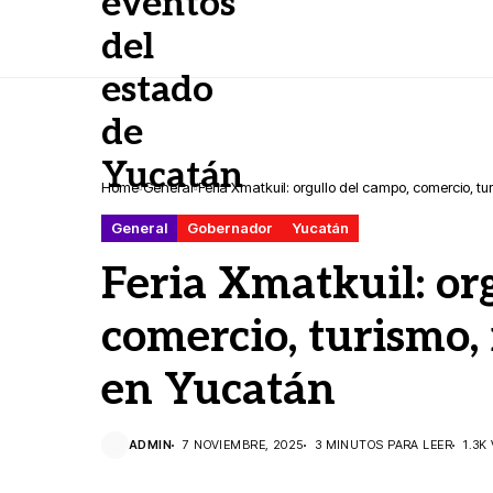
Home
General
Feria Xmatkuil: orgullo del campo, comercio, tu
General
Gobernador
Yucatán
Feria Xmatkuil: or
comercio, turismo, 
en Yucatán
ADMIN
7 NOVIEMBRE, 2025
3 MINUTOS PARA LEER
1.3K