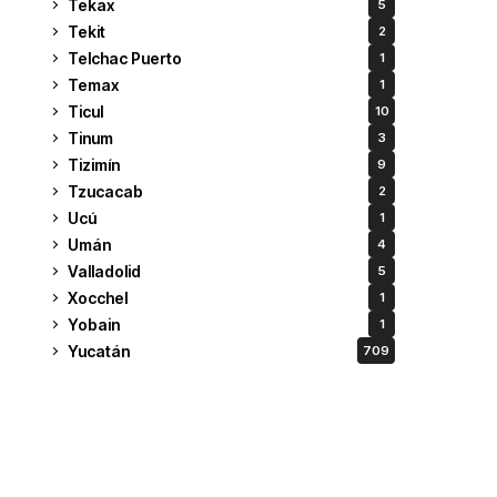
Tekax
5
Tekit
2
Telchac Puerto
1
Temax
1
Ticul
10
Tinum
3
Tizimín
9
Tzucacab
2
Ucú
1
Umán
4
Valladolid
5
Xocchel
1
Yobain
1
Yucatán
709