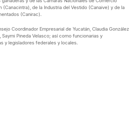
es ganaderas y de las Cámaras Nacionales de Comercio
 (Canacintra), de la Industria del Vestido (Canaive) y de la
mentados (Canirac).
onsejo Coordinador Empresarial de Yucatán, Claudia González
, Saymi Pineda Velasco; así como funcionarias y
s y legisladores federales y locales.