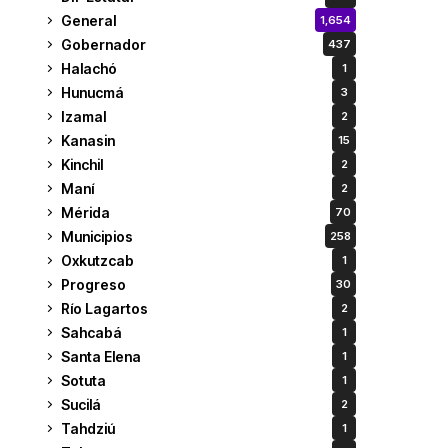
General
1,654
Gobernador
437
Halachó
1
Hunucmá
3
Izamal
2
Kanasin
15
Kinchil
2
Maní
2
Mérida
70
Municipios
258
Oxkutzcab
1
Progreso
30
Río Lagartos
2
Sahcabá
1
Santa Elena
1
Sotuta
1
Sucilá
2
Tahdziú
1