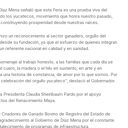
 Díaz Mena señaló que esta Feria es una prueba viva del
o los yucatecos, movimiento que honra nuestro pasado,
, construyendo prosperidad desde nuestras raíces.
l hizo un reconocimiento al sector ganadero, orgullo del
a desde su fundación, ya que el esfuerzo de quienes integran
un referente nacional en calidad y en sanidad.
homenaje al trabajo honesto, a las familias que cada día se
l cuero, la madera o el hilo en sustento, en arte y en
a una historia de constancia, de amor por lo que somos. Por
 celebración del orgullo yucateco”, destacó el Gobernador.
a la Presidenta Claudia Sheinbaum Pardo por el apoyo
ectos del Renacimiento Maya.
de Criadores de Ganado Bovino de Registro del Estado de
agradecimiento al Gobierno de Díaz Mena por el constante
rtalecimiento de programas de infraestructura,