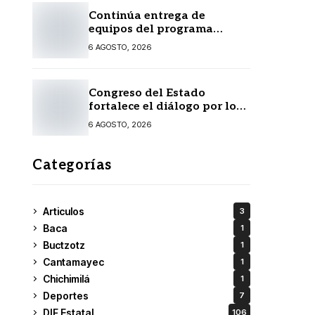
Continúa entrega de
equipos del programa
Seguridad en el Mar
6 AGOSTO, 2026
Congreso del Estado
fortalece el diálogo por los
derechos y el desarrollo de
6 AGOSTO, 2026
los pueblos mayas
Categorías
Articulos
3
Baca
1
Buctzotz
1
Cantamayec
1
Chichimilá
1
Deportes
7
DIF Estatal
106