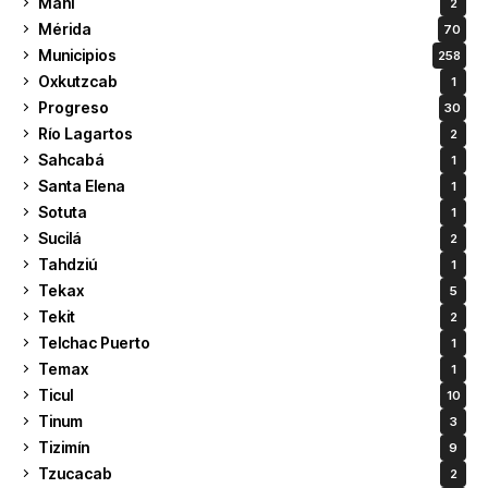
Maní
2
Mérida
70
Municipios
258
Oxkutzcab
1
Progreso
30
Río Lagartos
2
Sahcabá
1
Santa Elena
1
Sotuta
1
Sucilá
2
Tahdziú
1
Tekax
5
Tekit
2
Telchac Puerto
1
Temax
1
Ticul
10
Tinum
3
Tizimín
9
Tzucacab
2