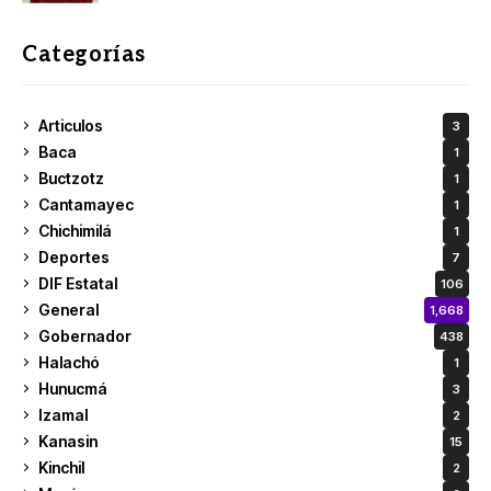
Categorías
Articulos
3
Baca
1
Buctzotz
1
Cantamayec
1
Chichimilá
1
Deportes
7
DIF Estatal
106
General
1,668
Gobernador
438
Halachó
1
Hunucmá
3
Izamal
2
Kanasin
15
Kinchil
2