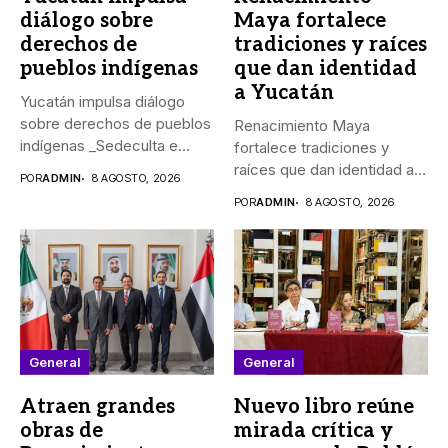
diálogo sobre
Maya fortalece
derechos de
tradiciones y raíces
pueblos indígenas
que dan identidad
a Yucatán
Yucatán impulsa diálogo
sobre derechos de pueblos
Renacimiento Maya
indígenas _Sedeculta e
fortalece tradiciones y
Indemaya realizaron...
raíces que dan identidad a
POR
ADMIN
8 AGOSTO, 2026
Yucatán El...
POR
ADMIN
8 AGOSTO, 2026
General
General
Atraen grandes
Nuevo libro reúne
obras de
mirada crítica y