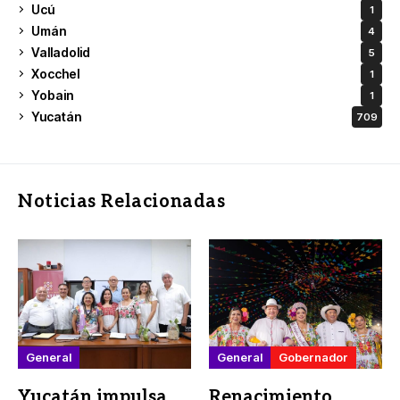
Ucú
1
Umán
4
Valladolid
5
Xocchel
1
Yobain
1
Yucatán
709
Noticias Relacionadas
General
General
Gobernador
Yucatán impulsa
Renacimiento