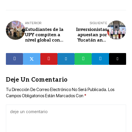
ANTERIOR
SIGUIENTE
Estudiantes de la
Inversionistas
UPY compiten a
apuestan por
nivel global con
Yucatán ante
solución
condiciones de
inteligente para
paz y certeza
agricultura
jurídica
Deje Un Comentario
Tu Dirección De Correo Electrónico No Será Publicada.
Los
Campos Obligatorios Están Marcados Con
*