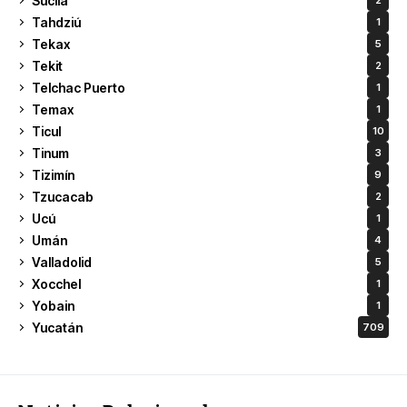
Sucilá
2
Tahdziú
1
Tekax
5
Tekit
2
Telchac Puerto
1
Temax
1
Ticul
10
Tinum
3
Tizimín
9
Tzucacab
2
Ucú
1
Umán
4
Valladolid
5
Xocchel
1
Yobain
1
Yucatán
709