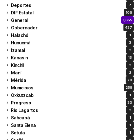
Deportes
7
DIF Estatal
106
General
1,655
Gobernador
437
Halachó
1
Hunucmá
3
Izamal
2
Kanasin
15
Kinchil
2
Maní
2
Mérida
70
Municipios
258
Oxkutzcab
1
Progreso
30
Río Lagartos
2
Sahcabá
1
Santa Elena
1
Sotuta
1