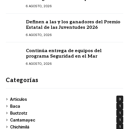
prestadores turísticos
6 AGOSTO, 2026
Definen a las y los ganadores del Premio
Estatal de las Juventudes 2026
6 AGOSTO, 2026
Continúa entrega de equipos del
programa Seguridad en el Mar
6 AGOSTO, 2026
Categorías
Articulos
3
Baca
1
Buctzotz
1
Cantamayec
1
Chichimilá
1