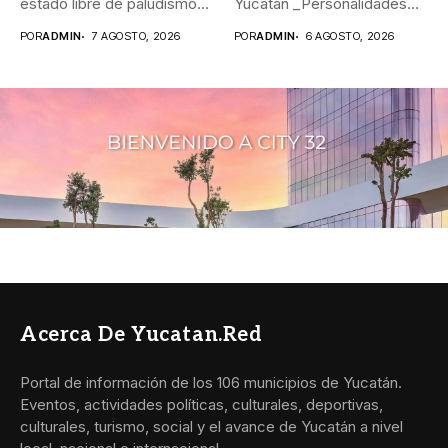
estado libre de paludismo
Yucatán _Personalidades
_Aunque...
de México, Argentina,...
POR
ADMIN
7 AGOSTO, 2026
POR
ADMIN
6 AGOSTO, 2026
Acerca De Yucatan.red
Portal de información de los 106 municipios de Yucatán.
Eventos, actividades políticas, culturales, deportivas,
culturales, turismo, social y el avance de Yucatán a nivel