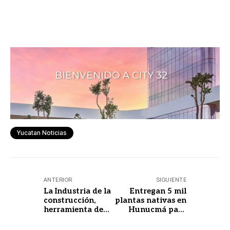
Yucatan Noticias
ANTERIOR
SIGUIENTE
La Industria de la
Entregan 5 mil
construcción,
plantas nativas en
herramienta de
Hunucmá para
transformación
impulsar
social
biodiversidad y