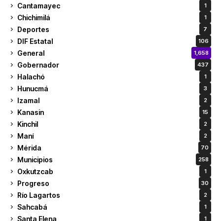
Cantamayec
1
Chichimilá
1
Deportes
7
DIF Estatal
106
General
1,658
Gobernador
437
Halachó
1
Hunucmá
3
Izamal
2
Kanasin
15
Kinchil
2
Maní
2
Mérida
70
Municipios
258
Oxkutzcab
1
Progreso
30
Río Lagartos
2
Sahcabá
1
Santa Elena
1