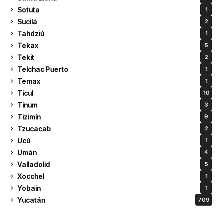
Sotuta
1
Sucilá
2
Tahdziú
1
Tekax
5
Tekit
2
Telchac Puerto
1
Temax
1
Ticul
10
Tinum
3
Tizimín
9
Tzucacab
2
Ucú
1
Umán
4
Valladolid
5
Xocchel
1
Yobain
1
Yucatán
709