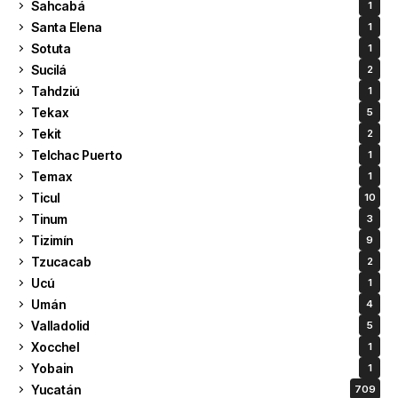
Sahcabá
1
Santa Elena
1
Sotuta
1
Sucilá
2
Tahdziú
1
Tekax
5
Tekit
2
Telchac Puerto
1
Temax
1
Ticul
10
Tinum
3
Tizimín
9
Tzucacab
2
Ucú
1
Umán
4
Valladolid
5
Xocchel
1
Yobain
1
Yucatán
709