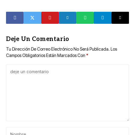
Olimpiada
Renacimiento
Nacional Conade
Ka’siijil en Izamal
2026
Deje Un Comentario
Tu Dirección De Correo Electrónico No Será Publicada.
Los
Campos Obligatorios Están Marcados Con
*