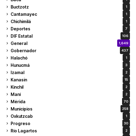
Buctzotz
1
Cantamayec
1
Chichimilá
1
Deportes
7
DIF Estatal
106
General
1,649
Gobernador
437
Halachó
1
Hunucmá
3
Izamal
2
Kanasin
15
Kinchil
2
Maní
2
Mérida
70
Municipios
258
Oxkutzcab
1
Progreso
30
Río Lagartos
2