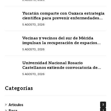
Yucatán comparte con Oaxaca estrategia
científica para prevenir enfermedades
transmitidas por vectores
5 AGOSTO, 2026
Vecinas y vecinos del sur de Mérida
impulsan la recuperación de espacios
comunitarios
5 AGOSTO, 2026
Universidad Nacional Rosario
Castellanos extiende convocatoria de
ingreso al 31 de agosto
5 AGOSTO, 2026
Categorías
Articulos
3
Baca
1