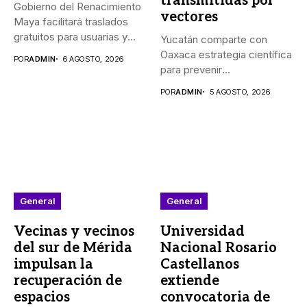
transmitidas por
Gobierno del Renacimiento
vectores
Maya facilitará traslados
gratuitos para usuarias y
Yucatán comparte con
usuarios del...
Oaxaca estrategia científica
POR
ADMIN
6 AGOSTO, 2026
para prevenir
enfermedades transmitidas
POR
ADMIN
5 AGOSTO, 2026
por vectores...
General
General
Vecinas y vecinos
Universidad
del sur de Mérida
Nacional Rosario
impulsan la
Castellanos
recuperación de
extiende
espacios
convocatoria de