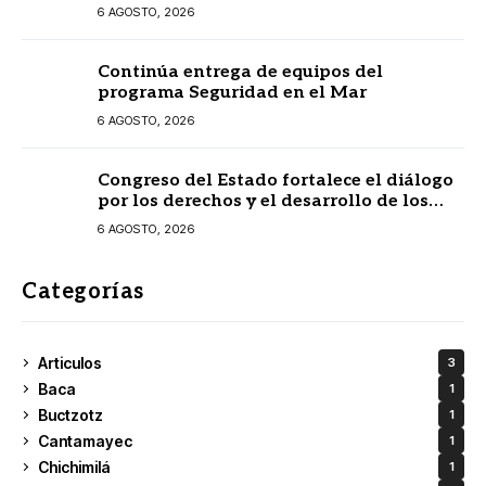
6 AGOSTO, 2026
Continúa entrega de equipos del
programa Seguridad en el Mar
6 AGOSTO, 2026
Congreso del Estado fortalece el diálogo
por los derechos y el desarrollo de los
pueblos mayas
6 AGOSTO, 2026
Categorías
Articulos
3
Baca
1
Buctzotz
1
Cantamayec
1
Chichimilá
1