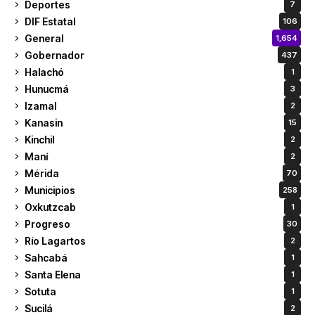
Deportes
7
DIF Estatal
106
General
1,654
Gobernador
437
Halachó
1
Hunucmá
3
Izamal
2
Kanasin
15
Kinchil
2
Maní
2
Mérida
70
Municipios
258
Oxkutzcab
1
Progreso
30
Río Lagartos
2
Sahcabá
1
Santa Elena
1
Sotuta
1
Sucilá
2