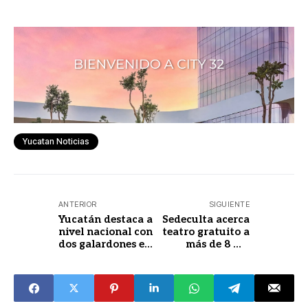
Yucatan Noticias
ANTERIOR
SIGUIENTE
Yucatán destaca a
Sedeculta acerca
nivel nacional con
teatro gratuito a
dos galardones en
más de 8 mil
innovación
estudiantes en
turística
Yucatán