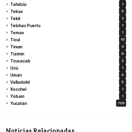
Tahdziú
1
Tekax
5
Tekit
2
Telchac Puerto
1
Temax
1
Ticul
10
Tinum
3
Tizimín
9
Tzucacab
2
Ucú
1
Umán
4
Valladolid
5
Xocchel
1
Yobain
1
Yucatán
709
Noticias Relacionadas