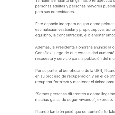
También se habilitó un gimnasio terapéutico s
personas adultas y personas mayores puedan 
para sus necesidades.
Este espacio incorpora equipo como pelotas t
estimulación vestibular y propioceptiva, así 
equilibrio, la concentración, el bienestar emo
Además, la Presidenta Honoraria anunció la 
González, luego de que esta unidad aumentó s
respuesta y servicio para la población del mun
Por su parte, el beneficiario de la UBR, Ric
en su proceso de recuperación y en el de otra
recuperar fortaleza y mantener el ánimo para 
“Somos personas diferentes a como llegamos
muchas ganas de seguir viviendo”, expresó.
Ricardo también pidió que se continúe forta