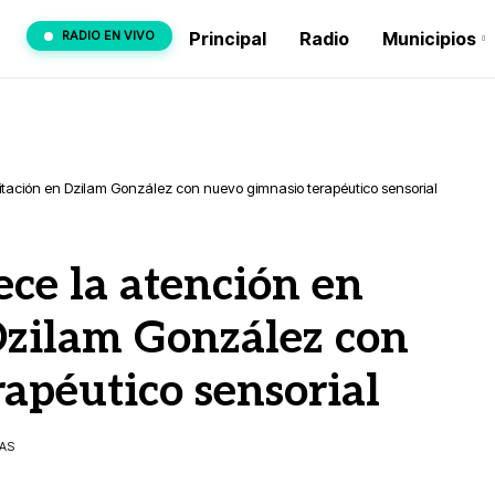
RADIO EN VIVO
Principal
Radio
Municipios
litación en Dzilam González con nuevo gimnasio terapéutico sensorial
ece la atención en
Dzilam González con
apéutico sensorial
TAS