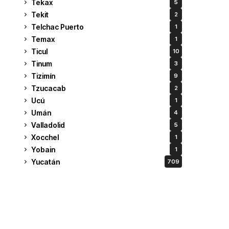
Tekax
5
Tekit
2
Telchac Puerto
1
Temax
1
Ticul
10
Tinum
3
Tizimín
9
Tzucacab
2
Ucú
1
Umán
4
Valladolid
5
Xocchel
1
Yobain
1
Yucatán
709