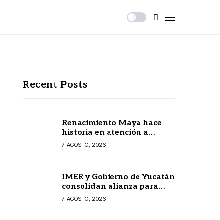
Recent Posts
Renacimiento Maya hace
historia en atención a
personas autistas
7 AGOSTO, 2026
IMER y Gobierno de Yucatán
consolidan alianza para
fortalecer la radio pública
7 AGOSTO, 2026
en beneficio de la
ciudadanía