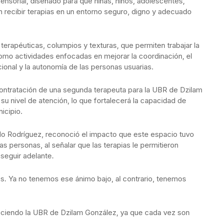
ensorial, diseñado para que niñas, niños, adolescentes,
recibir terapias en un entorno seguro, digno y adecuado
erapéuticas, columpios y texturas, que permiten trabajar la
como actividades enfocadas en mejorar la coordinación, el
cional y la autonomía de las personas usuarias.
contratación de una segunda terapeuta para la UBR de Dzilam
u nivel de atención, lo que fortalecerá la capacidad de
icipio.
ardo Rodríguez, reconoció el impacto que este espacio tuvo
s personas, al señalar que las terapias le permitieron
seguir adelante.
. Ya no tenemos ese ánimo bajo, al contrario, tenemos
leciendo la UBR de Dzilam González, ya que cada vez son