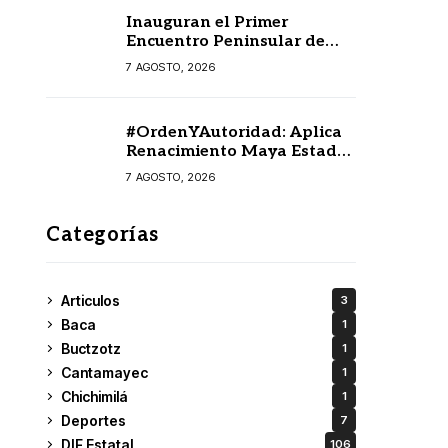
Inauguran el Primer
Encuentro Peninsular de
Escritoras y Escritores en
7 AGOSTO, 2026
Lengua Maya 2026
#OrdenYAutoridad: Aplica
Renacimiento Maya Estado
de derecho con orden,
7 AGOSTO, 2026
coordinación y saldo blanco
Categorías
Articulos
3
Baca
1
Buctzotz
1
Cantamayec
1
Chichimilá
1
Deportes
7
DIF Estatal
106