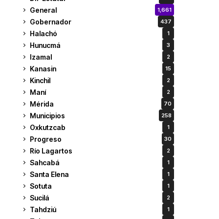
General
1,661
Gobernador
437
Halachó
1
Hunucmá
3
Izamal
2
Kanasin
15
Kinchil
2
Maní
2
Mérida
70
Municipios
258
Oxkutzcab
1
Progreso
30
Río Lagartos
2
Sahcabá
1
Santa Elena
1
Sotuta
1
Sucilá
2
Tahdziú
1