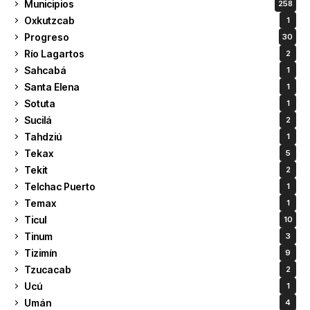
Municipios
258
Oxkutzcab
1
Progreso
30
Río Lagartos
2
Sahcabá
1
Santa Elena
1
Sotuta
1
Sucilá
2
Tahdziú
1
Tekax
5
Tekit
2
Telchac Puerto
1
Temax
1
Ticul
10
Tinum
3
Tizimín
9
Tzucacab
2
Ucú
1
Umán
4