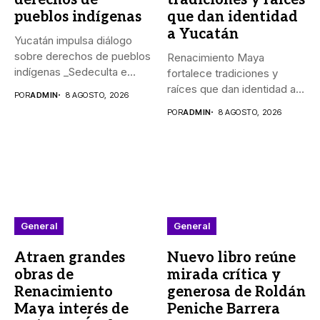
pueblos indígenas
que dan identidad
a Yucatán
Yucatán impulsa diálogo
sobre derechos de pueblos
Renacimiento Maya
indígenas _Sedeculta e
fortalece tradiciones y
Indemaya realizaron...
raíces que dan identidad a
POR
ADMIN
8 AGOSTO, 2026
Yucatán El...
POR
ADMIN
8 AGOSTO, 2026
General
General
Atraen grandes
Nuevo libro reúne
obras de
mirada crítica y
Renacimiento
generosa de Roldán
Maya interés de
Peniche Barrera