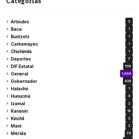
Categorías
Articulos
3
Baca
1
Buctzotz
1
Cantamayec
1
Chichimilá
1
Deportes
7
DIF Estatal
106
General
1,668
Gobernador
438
Halachó
1
Hunucmá
3
Izamal
2
Kanasin
15
Kinchil
2
Maní
2
Mérida
70