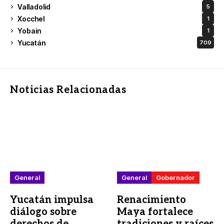
Valladolid
5
Xocchel
1
Yobain
1
Yucatán
709
Noticias Relacionadas
General
General
Gobernador
Yucatán impulsa
Renacimiento
diálogo sobre
Maya fortalece
derechos de
tradiciones y raíces