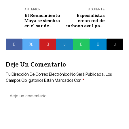
ANTERIOR
SIGUIENTE
El Renacimiento
Especialistas
Maya se siembra
crean red de
en el sur de
carbono azul para
Yucatán
conservar
ecosistemas
costeros
Deje Un Comentario
Tu Dirección De Correo Electrónico No Será Publicada.
Los
Campos Obligatorios Están Marcados Con
*