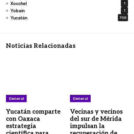
Xocchel
1
Yobain
1
Yucatán
709
Noticias Relacionadas
General
General
Yucatán comparte
Vecinas y vecinos
con Oaxaca
del sur de Mérida
estrategia
impulsan la
científica para
recuperación de