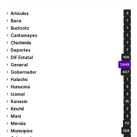
Articulos
3
Baca
1
Buctzotz
1
Cantamayec
1
Chichimilá
1
Deportes
7
DIF Estatal
106
General
1,648
Gobernador
437
Halachó
1
Hunucmá
3
Izamal
2
Kanasin
15
Kinchil
2
Maní
2
Mérida
70
Municipios
258