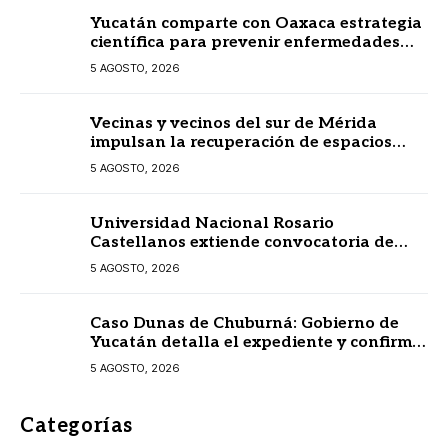
Yucatán comparte con Oaxaca estrategia
científica para prevenir enfermedades
transmitidas por vectores
5 AGOSTO, 2026
Vecinas y vecinos del sur de Mérida
impulsan la recuperación de espacios
comunitarios
5 AGOSTO, 2026
Universidad Nacional Rosario
Castellanos extiende convocatoria de
ingreso al 31 de agosto
5 AGOSTO, 2026
Caso Dunas de Chuburná: Gobierno de
Yucatán detalla el expediente y confirma
revisión de Semarnat y Profepa
5 AGOSTO, 2026
Categorías