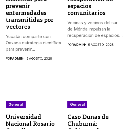
prevenir
espacios
enfermedades
comunitarios
transmitidas por
Vecinas y vecinos del sur
vectores
de Mérida impulsan la
recuperación de espacios...
Yucatán comparte con
Oaxaca estrategia científica
POR
ADMIN
5 AGOSTO, 2026
para prevenir
enfermedades transmitidas
POR
ADMIN
5 AGOSTO, 2026
por vectores...
General
General
Universidad
Caso Dunas de
Nacional Rosario
Chuburná: