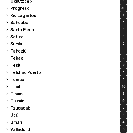
Oxkutzcab
1
Progreso
30
Río Lagartos
2
Sahcabá
1
Santa Elena
1
Sotuta
1
Sucilá
2
Tahdziú
1
Tekax
5
Tekit
2
Telchac Puerto
1
Temax
1
Ticul
10
Tinum
3
Tizimín
9
Tzucacab
2
Ucú
1
Umán
4
Valladolid
5