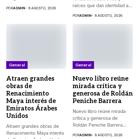
Indemaya realizaron...
raíces que dan identidad a
POR
ADMIN
8 AGOSTO, 2026
Yucatán El...
POR
ADMIN
8 AGOSTO, 2026
General
General
Atraen grandes
Nuevo libro reúne
obras de
mirada crítica y
Renacimiento
generosa de Roldán
Maya interés de
Peniche Barrera
Emiratos Árabes
Nuevo libro reúne mirada
Unidos
crítica y generosa de
Roldán Peniche Barrera
Atraen grandes obras de
_“Los...
Renacimiento Maya interés
POR
ADMIN
8 AGOSTO, 2026