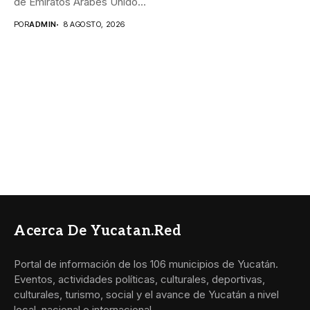
de Emiratos Árabes Unidos
_El...
POR
ADMIN
8 AGOSTO, 2026
Acerca De Yucatan.red
Portal de información de los 106 municipios de Yucatán.
Eventos, actividades políticas, culturales, deportivas,
culturales, turismo, social y el avance de Yucatán a nivel
local, nacional e internacional.