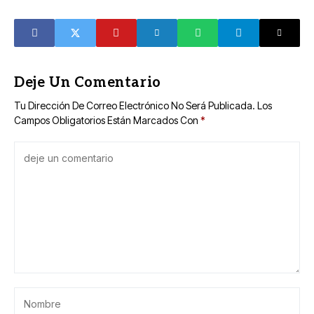
40 años de rezago
para aplazar
en calles de la
votaciones
Serapio Rendón
federales
Deje Un Comentario
Tu Dirección De Correo Electrónico No Será Publicada.
Los
Campos Obligatorios Están Marcados Con
*