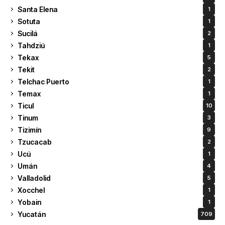
Santa Elena
1
Sotuta
1
Sucilá
2
Tahdziú
1
Tekax
5
Tekit
2
Telchac Puerto
1
Temax
1
Ticul
10
Tinum
3
Tizimín
9
Tzucacab
2
Ucú
1
Umán
4
Valladolid
5
Xocchel
1
Yobain
1
Yucatán
709