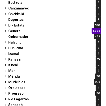
Buctzotz
1
Cantamayec
1
Chichimilá
1
Deportes
7
DIF Estatal
106
General
1,668
Gobernador
438
Halachó
1
Hunucmá
3
Izamal
2
Kanasin
15
Kinchil
2
Maní
2
Mérida
70
Municipios
258
Oxkutzcab
1
Progreso
30
Río Lagartos
2
Sahcabá
1