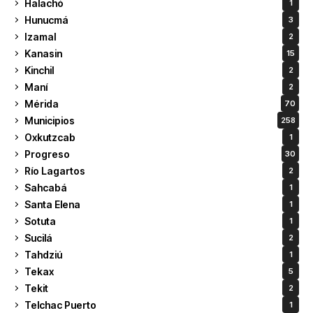
Halachó
1
Hunucmá
3
Izamal
2
Kanasin
15
Kinchil
2
Maní
2
Mérida
70
Municipios
258
Oxkutzcab
1
Progreso
30
Río Lagartos
2
Sahcabá
1
Santa Elena
1
Sotuta
1
Sucilá
2
Tahdziú
1
Tekax
5
Tekit
2
Telchac Puerto
1