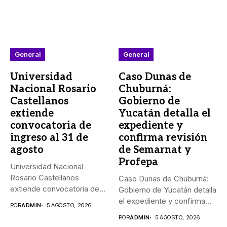
General
General
Universidad
Caso Dunas de
Nacional Rosario
Chuburná:
Castellanos
Gobierno de
extiende
Yucatán detalla el
convocatoria de
expediente y
ingreso al 31 de
confirma revisión
agosto
de Semarnat y
Profepa
Universidad Nacional
Rosario Castellanos
Caso Dunas de Chuburná:
extiende convocatoria de
Gobierno de Yucatán detalla
ingreso al 31 de agosto...
el expediente y confirma...
POR
ADMIN
5 AGOSTO, 2026
POR
ADMIN
5 AGOSTO, 2026