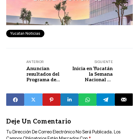
Yucatan Noticias
ANTERIOR
SIGUIENTE
Anuncian
Inicia en Yucatán
resultados del
la Semana
Programa de
Nacional de
Movilidad
Vacunación 2026
Internacional
“Vacunar es
2026
Amar”
Deje Un Comentario
Tu Dirección De Correo Electrónico No Será Publicada.
Los
Campos Obligatorios Están Marcados Con
*