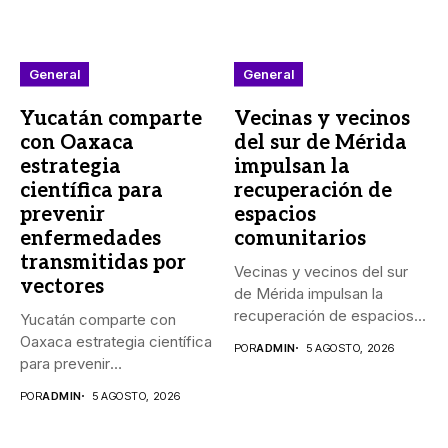
General
General
Yucatán comparte
Vecinas y vecinos
con Oaxaca
del sur de Mérida
estrategia
impulsan la
científica para
recuperación de
prevenir
espacios
enfermedades
comunitarios
transmitidas por
Vecinas y vecinos del sur
vectores
de Mérida impulsan la
recuperación de espacios...
Yucatán comparte con
Oaxaca estrategia científica
POR
ADMIN
5 AGOSTO, 2026
para prevenir
enfermedades transmitidas
POR
ADMIN
5 AGOSTO, 2026
por vectores...