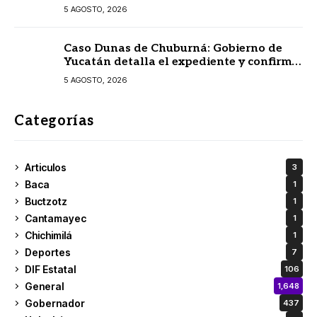
ingreso al 31 de agosto
5 AGOSTO, 2026
Caso Dunas de Chuburná: Gobierno de
Yucatán detalla el expediente y confirma
revisión de Semarnat y Profepa
5 AGOSTO, 2026
Categorías
Articulos
3
Baca
1
Buctzotz
1
Cantamayec
1
Chichimilá
1
Deportes
7
DIF Estatal
106
General
1,648
Gobernador
437