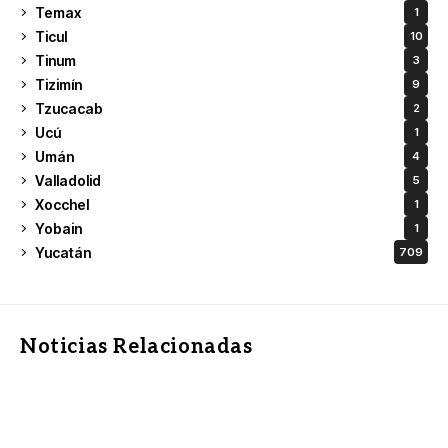
Temax
1
Ticul
10
Tinum
3
Tizimín
9
Tzucacab
2
Ucú
1
Umán
4
Valladolid
5
Xocchel
1
Yobain
1
Yucatán
709
Noticias Relacionadas