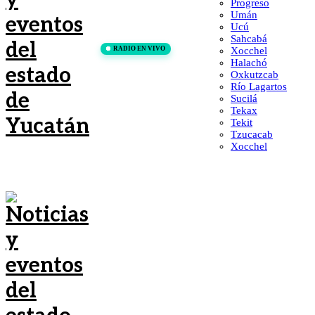
Progreso
Umán
Ucú
Sahcabá
RADIO EN VIVO
Xocchel
Halachó
Oxkutzcab
Río Lagartos
Sucilá
Tekax
Tekit
Tzucacab
Xocchel