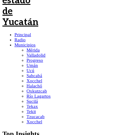
Principal
Radio
Municipios
Mérida
Valladolid
Progreso
Umán
Ucú
Sahcabá
Xocchel
Halachó
Oxkutzcab
Río Lagartos
Sucilá
Tekax
Tekit
Tzucacab
Xocchel
Top Insights