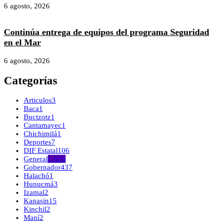
6 agosto, 2026
Continúa entrega de equipos del programa Seguridad
en el Mar
6 agosto, 2026
Categorías
Articulos
3
Baca
1
Buctzotz
1
Cantamayec
1
Chichimilá
1
Deportes
7
DIF Estatal
106
General
1,655
Gobernador
437
Halachó
1
Hunucmá
3
Izamal
2
Kanasin
15
Kinchil
2
Maní
2