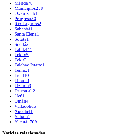
Mérida
70
Municipios
258
Oxkutzcab
1
Progreso
30
Río Lagartos
2
Sahcabá
1
Santa Elena
1
Sotuta
1
Sucilá
2
Tahdziú
1
Tekax
5
Tekit
2
Telchac Puerto
1
Temax
1
Ticul
10
Tinum
3
Tizimín
9
Tzucacab
2
Ucú
1
Umán
4
Valladolid
5
Xocchel
1
Yobain
1
Yucatán
709
Noticias relacionadas