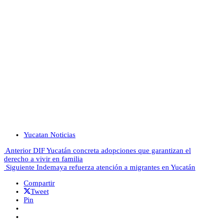
Yucatan Noticias
Anterior
DIF Yucatán concreta adopciones que garantizan el
derecho a vivir en familia
Siguiente
Indemaya refuerza atención a migrantes en Yucatán
Compartir
Tweet
Pin