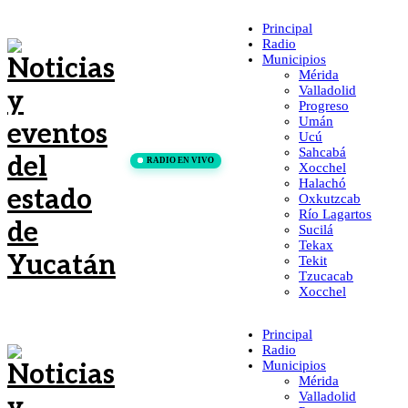
Principal
Radio
Municipios
Mérida
Valladolid
Progreso
Umán
Ucú
Sahcabá
RADIO EN VIVO
Xocchel
Halachó
Oxkutzcab
Río Lagartos
Sucilá
Tekax
Tekit
Tzucacab
Xocchel
Principal
Radio
Municipios
Mérida
Valladolid