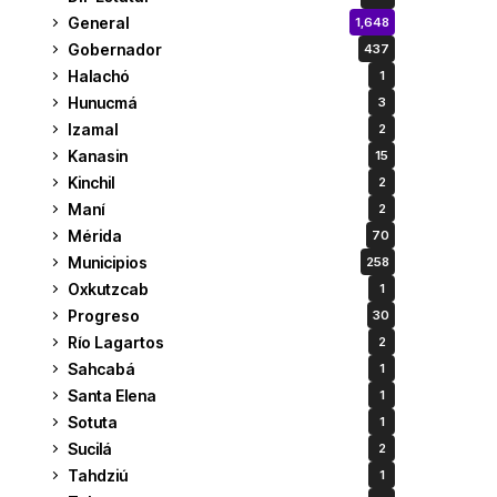
General
1,648
Gobernador
437
Halachó
1
Hunucmá
3
Izamal
2
Kanasin
15
Kinchil
2
Maní
2
Mérida
70
Municipios
258
Oxkutzcab
1
Progreso
30
Río Lagartos
2
Sahcabá
1
Santa Elena
1
Sotuta
1
Sucilá
2
Tahdziú
1