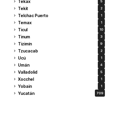
Tekax
5
Tekit
2
Telchac Puerto
1
Temax
1
Ticul
10
Tinum
3
Tizimín
9
Tzucacab
2
Ucú
1
Umán
4
Valladolid
5
Xocchel
1
Yobain
1
Yucatán
709