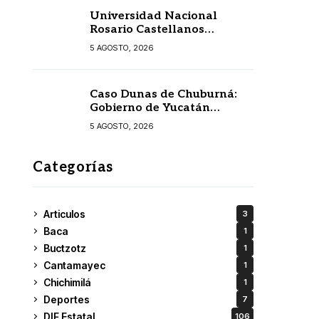
Universidad Nacional
Rosario Castellanos
extiende convocatoria de
5 AGOSTO, 2026
ingreso al 31 de agosto
Caso Dunas de Chuburná:
Gobierno de Yucatán
detalla el expediente y
5 AGOSTO, 2026
confirma revisión de
Semarnat y Profepa
Categorías
Articulos
3
Baca
1
Buctzotz
1
Cantamayec
1
Chichimilá
1
Deportes
7
DIF Estatal
106