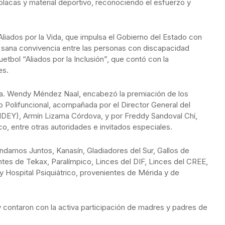
placas y material deportivo, reconociendo el esfuerzo y
liados por la Vida, que impulsa el Gobierno del Estado con
 la sana convivencia entre las personas con discapacidad
uetbol “Aliados por la Inclusión”, que contó con la
es.
ra. Wendy Méndez Naal, encabezó la premiación de los
 Polifuncional, acompañada por el Director General del
(IDEY), Armín Lizama Córdova, y por Freddy Sandoval Chí,
o, entre otras autoridades e invitados especiales.
endamos Juntos, Kanasín, Gladiadores del Sur, Gallos de
es de Tekax, Paralímpico, Linces del DIF, Linces del CREE,
y Hospital Psiquiátrico, provenientes de Mérida y de
 contaron con la activa participación de madres y padres de