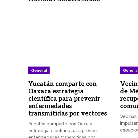
General
Genera
Yucatán comparte con
Vecin
Oaxaca estrategia
de Mé
científica para prevenir
recup
enfermedades
comun
transmitidas por vectores
Vecinas 
impulsan
Yucatán comparte con Oaxaca
espacios
estrategia científica para prevenir
enfermedades transmitidas por