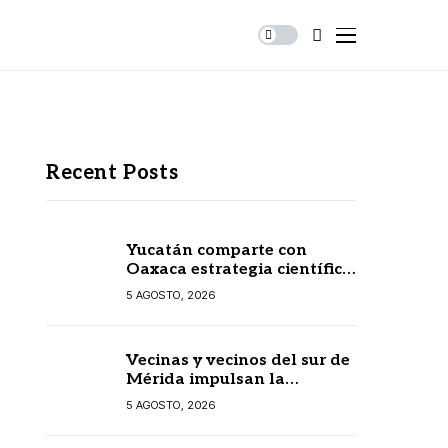
Recent Posts
Yucatán comparte con
Oaxaca estrategia científica
para prevenir
5 AGOSTO, 2026
enfermedades transmitidas
por vectores
Vecinas y vecinos del sur de
Mérida impulsan la
recuperación de espacios
5 AGOSTO, 2026
comunitarios