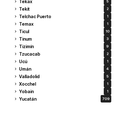
Tekax
5
Tekit
2
Telchac Puerto
1
Temax
1
Ticul
10
Tinum
3
Tizimín
9
Tzucacab
2
Ucú
1
Umán
4
Valladolid
5
Xocchel
1
Yobain
1
Yucatán
709