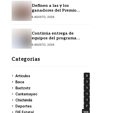
Definen a las y los
ganadores del Premio
Estatal de las Juventudes
6 AGOSTO, 2026
2026
Continúa entrega de
equipos del programa
Seguridad en el Mar
6 AGOSTO, 2026
Categorías
Articulos
3
Baca
1
Buctzotz
1
Cantamayec
1
Chichimilá
1
Deportes
7
DIF Estatal
106