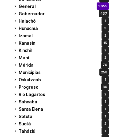
General
1,655
Gobernador
437
Halachó
1
Hunucmá
3
Izamal
2
Kanasin
15
Kinchil
2
Maní
2
Mérida
70
Municipios
258
Oxkutzcab
1
Progreso
30
Río Lagartos
2
Sahcabá
1
Santa Elena
1
Sotuta
1
Sucilá
2
Tahdziú
1