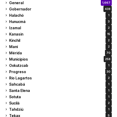
General
1,667
Gobernador
438
Halachó
1
Hunucmá
3
Izamal
2
Kanasin
15
Kinchil
2
Maní
2
Mérida
70
Municipios
258
Oxkutzcab
1
Progreso
30
Río Lagartos
2
Sahcabá
1
Santa Elena
1
Sotuta
1
Sucilá
2
Tahdziú
1
Tekax
5