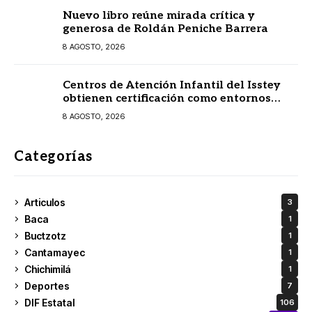
Nuevo libro reúne mirada crítica y
generosa de Roldán Peniche Barrera
8 AGOSTO, 2026
Centros de Atención Infantil del Isstey
obtienen certificación como entornos
amigables con la lactancia materna
8 AGOSTO, 2026
Categorías
Articulos
3
Baca
1
Buctzotz
1
Cantamayec
1
Chichimilá
1
Deportes
7
DIF Estatal
106