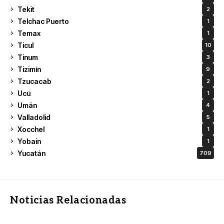
Tekit
2
Telchac Puerto
1
Temax
1
Ticul
10
Tinum
3
Tizimín
9
Tzucacab
2
Ucú
1
Umán
4
Valladolid
5
Xocchel
1
Yobain
1
Yucatán
709
Noticias Relacionadas