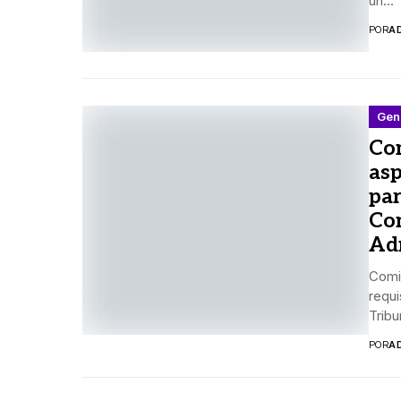
un...
POR
A
Gen
Com
asp
par
Con
Ad
Comis
requi
Tribun
POR
A