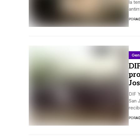
la t
antir
POR
A
Gen
DI
pro
Jo
DIF 
San 
recib
POR
A