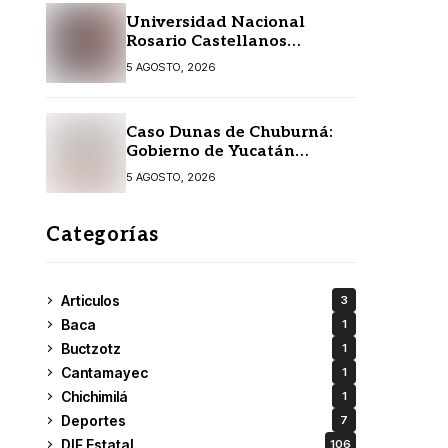
Universidad Nacional
Rosario Castellanos
extiende convocatoria de
5 AGOSTO, 2026
ingreso al 31 de agosto
Caso Dunas de Chuburná:
Gobierno de Yucatán
detalla el expediente y
5 AGOSTO, 2026
confirma revisión de
Semarnat y Profepa
Categorías
Articulos
3
Baca
1
Buctzotz
1
Cantamayec
1
Chichimilá
1
Deportes
7
DIF Estatal
106