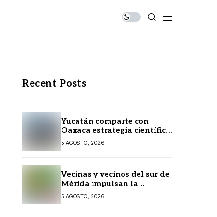
Recent Posts
Yucatán comparte con
Oaxaca estrategia científica
para prevenir
5 AGOSTO, 2026
enfermedades transmitidas
por vectores
Vecinas y vecinos del sur de
Mérida impulsan la
recuperación de espacios
5 AGOSTO, 2026
comunitarios