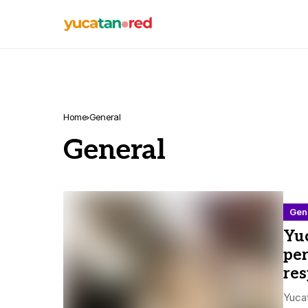
Home
General
General
Gen
Yuc
per
re
Yucat