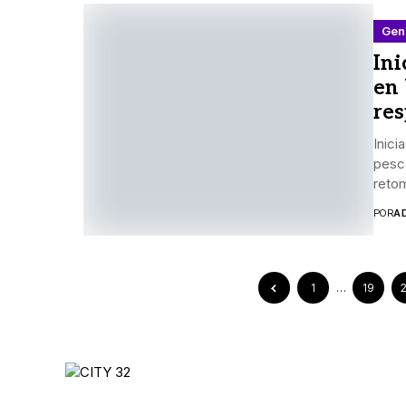
Gen
Ini
en 
re
Inici
pesc
retom
POR
A
1
…
19