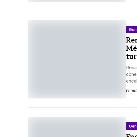
Gen
Re
Mér
tu
Rena
cone
encab
POR
A
Gen