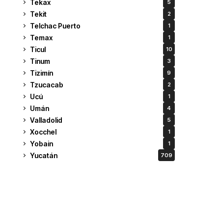
Tekax
5
Tekit
2
Telchac Puerto
1
Temax
1
Ticul
10
Tinum
3
Tizimín
9
Tzucacab
2
Ucú
1
Umán
4
Valladolid
5
Xocchel
1
Yobain
1
Yucatán
709