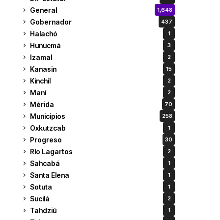
General
1,648
Gobernador
437
Halachó
1
Hunucmá
3
Izamal
2
Kanasin
15
Kinchil
2
Maní
2
Mérida
70
Municipios
258
Oxkutzcab
1
Progreso
30
Río Lagartos
2
Sahcabá
1
Santa Elena
1
Sotuta
1
Sucilá
2
Tahdziú
1