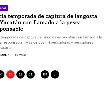
eral
cia temporada de captura de langosta
Yucatán con llamado a la pesca
sponsable
a temporada de captura de langosta en Yucatán con llamado a la
a responsable _Más de dos mil pescadoras y pescadores
arán la...
DMIN
1 JULIO, 2026
20
21
22
23
…
165