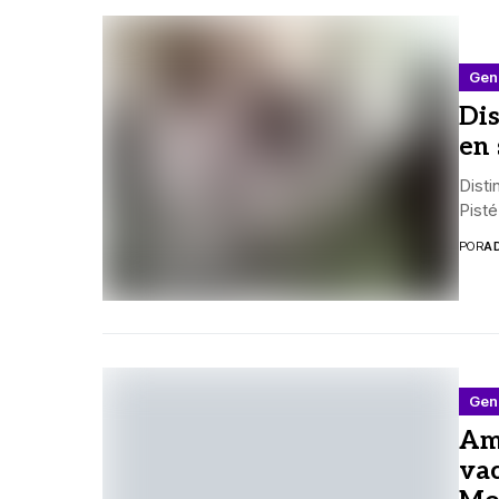
Gen
Dis
en 
Disti
Pisté
POR
A
Gen
Amp
vac