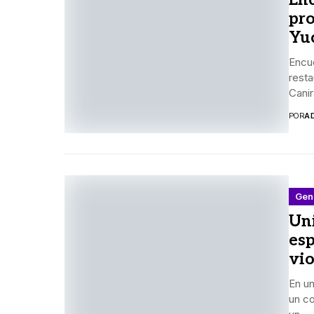
Enc
pro
Yu
Encu
resta
Canir
POR
A
Gen
Un
esp
vio
En u
un c