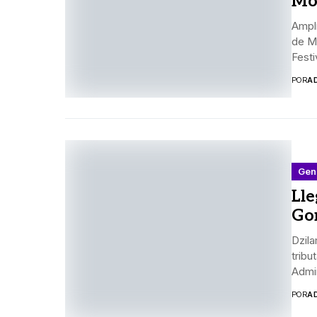
Mo
Amplí
de M
Festiv
POR
A
Gen
Lle
Gon
Dzila
tribu
Admin
POR
A