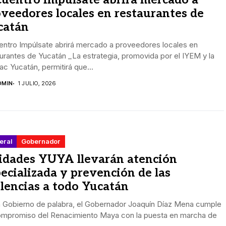
uentro Impúlsate abrirá mercado a
veedores locales en restaurantes de
catán
entro Impúlsate abrirá mercado a proveedores locales en
urantes de Yucatán _La estrategia, promovida por el IYEM y la
ac Yucatán, permitirá que...
DMIN
1 JULIO, 2026
eral
Gobernador
idades YUYA llevarán atención
ecializada y prevención de las
lencias a todo Yucatán
n Gobierno de palabra, el Gobernador Joaquín Díaz Mena cumple
ompromiso del Renacimiento Maya con la puesta en marcha de