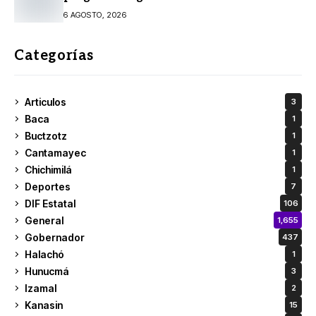
6 AGOSTO, 2026
Categorías
Articulos
3
Baca
1
Buctzotz
1
Cantamayec
1
Chichimilá
1
Deportes
7
DIF Estatal
106
General
1,655
Gobernador
437
Halachó
1
Hunucmá
3
Izamal
2
Kanasin
15