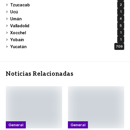
Tzucacab
2
Ucú
1
Umán
4
Valladolid
5
Xocchel
1
Yobain
1
Yucatán
709
Noticias Relacionadas
General
General