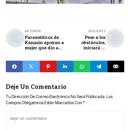
ANTERIOR
SIGUIENTE
Paramédicos de
Pese a los
Kanasín apoyan a
obstáculos,
mujer que dio a
iniciará la
luz en mototaxi
construcción del
Centro Estatal de
Atención a
Personas con
Espectro Autista
Deje Un Comentario
Tu Dirección De Correo Electrónico No Será Publicada.
Los
Campos Obligatorios Están Marcados Con
*