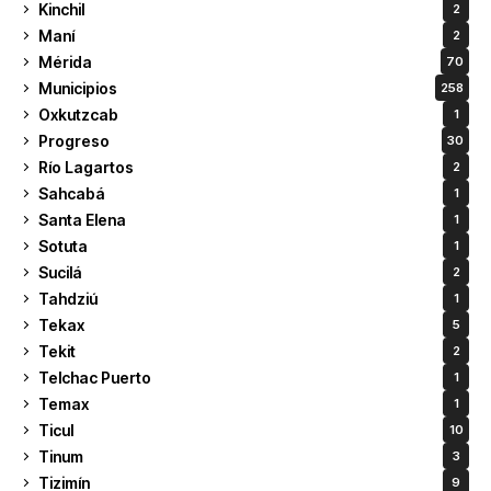
Kinchil
2
Maní
2
Mérida
70
Municipios
258
Oxkutzcab
1
Progreso
30
Río Lagartos
2
Sahcabá
1
Santa Elena
1
Sotuta
1
Sucilá
2
Tahdziú
1
Tekax
5
Tekit
2
Telchac Puerto
1
Temax
1
Ticul
10
Tinum
3
Tizimín
9