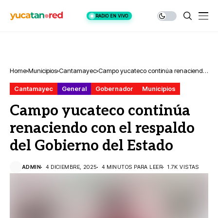
RADIO EN VIVO
Home
Municipios
Cantamayec
Campo yucateco continúa renaciendo
con el respaldo del Gobierno del
Cantamayec
General
Gobernador
Municipios
Estado
Campo yucateco continúa
renaciendo con el respaldo
del Gobierno del Estado
ADMIN
4 DICIEMBRE, 2025
4 MINUTOS PARA LEER
1.7K VISTAS