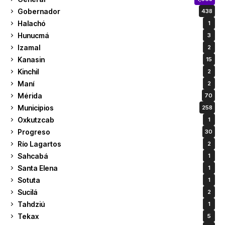
Gobernador
438
Halachó
1
Hunucmá
3
Izamal
2
Kanasin
15
Kinchil
2
Maní
2
Mérida
70
Municipios
258
Oxkutzcab
1
Progreso
30
Río Lagartos
2
Sahcabá
1
Santa Elena
1
Sotuta
1
Sucilá
2
Tahdziú
1
Tekax
5