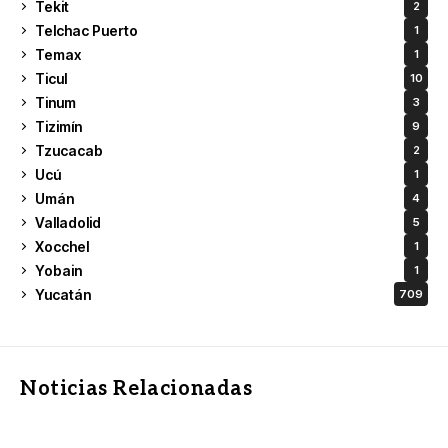
Tekit
2
Telchac Puerto
1
Temax
1
Ticul
10
Tinum
3
Tizimín
9
Tzucacab
2
Ucú
1
Umán
4
Valladolid
5
Xocchel
1
Yobain
1
Yucatán
709
Noticias Relacionadas