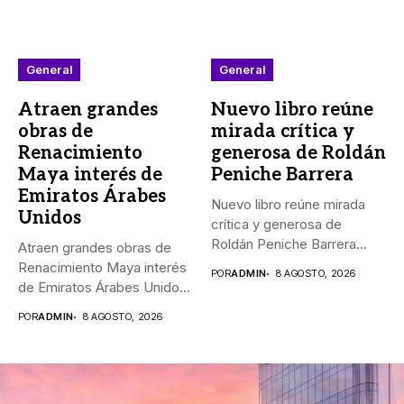
General
General
Atraen grandes
Nuevo libro reúne
obras de
mirada crítica y
Renacimiento
generosa de Roldán
Maya interés de
Peniche Barrera
Emiratos Árabes
Nuevo libro reúne mirada
Unidos
crítica y generosa de
Roldán Peniche Barrera
Atraen grandes obras de
_“Los...
Renacimiento Maya interés
POR
ADMIN
8 AGOSTO, 2026
de Emiratos Árabes Unidos
_El...
POR
ADMIN
8 AGOSTO, 2026