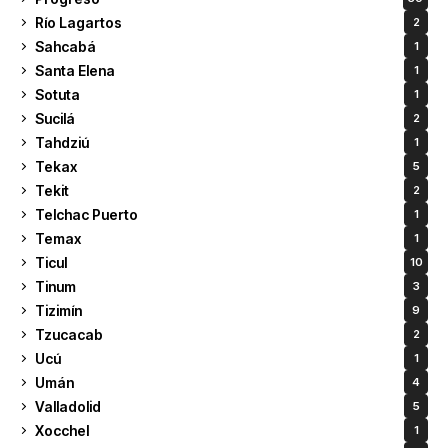
Río Lagartos
2
Sahcabá
1
Santa Elena
1
Sotuta
1
Sucilá
2
Tahdziú
1
Tekax
5
Tekit
2
Telchac Puerto
1
Temax
1
Ticul
10
Tinum
3
Tizimín
9
Tzucacab
2
Ucú
1
Umán
4
Valladolid
5
Xocchel
1