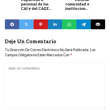
personal de los
comunidad e
CAI y del CAEE
instituciones
del Isstey ante
reflexionan sobre
situaciones de
sostenibilidad
emergencias
hídrica
Deje Un Comentario
Tu Dirección De Correo Electrónico No Será Publicada.
Los
Campos Obligatorios Están Marcados Con
*