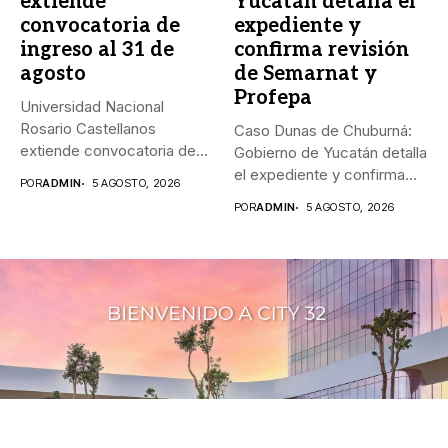
extiende
Yucatán detalla el
convocatoria de
expediente y
ingreso al 31 de
confirma revisión
agosto
de Semarnat y
Profepa
Universidad Nacional
Rosario Castellanos
Caso Dunas de Chuburná:
extiende convocatoria de
Gobierno de Yucatán detalla
ingreso al 31 de agosto...
el expediente y confirma...
POR
ADMIN
5 AGOSTO, 2026
POR
ADMIN
5 AGOSTO, 2026