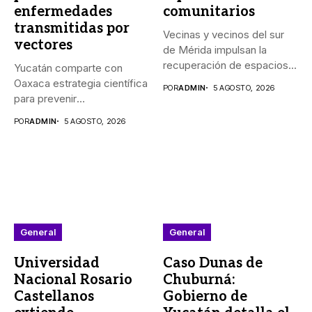
enfermedades
comunitarios
transmitidas por
Vecinas y vecinos del sur
vectores
de Mérida impulsan la
recuperación de espacios...
Yucatán comparte con
Oaxaca estrategia científica
POR
ADMIN
5 AGOSTO, 2026
para prevenir
enfermedades transmitidas
POR
ADMIN
5 AGOSTO, 2026
por vectores...
General
General
Universidad
Caso Dunas de
Nacional Rosario
Chuburná:
Castellanos
Gobierno de