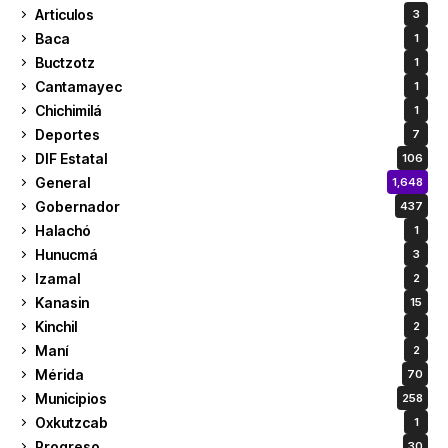
Articulos
3
Baca
1
Buctzotz
1
Cantamayec
1
Chichimilá
1
Deportes
7
DIF Estatal
106
General
1,648
Gobernador
437
Halachó
1
Hunucmá
3
Izamal
2
Kanasin
15
Kinchil
2
Maní
2
Mérida
70
Municipios
258
Oxkutzcab
1
Progreso
30