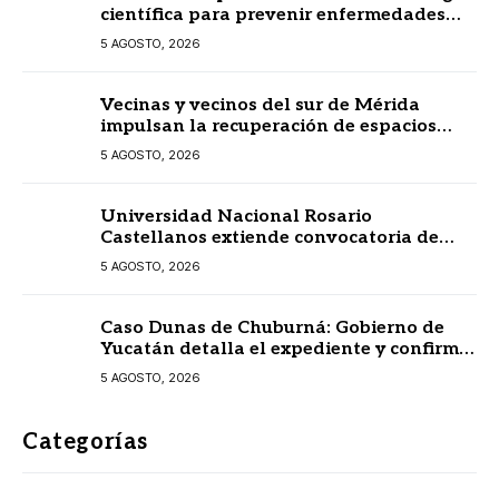
científica para prevenir enfermedades
transmitidas por vectores
5 AGOSTO, 2026
Vecinas y vecinos del sur de Mérida
impulsan la recuperación de espacios
comunitarios
5 AGOSTO, 2026
Universidad Nacional Rosario
Castellanos extiende convocatoria de
ingreso al 31 de agosto
5 AGOSTO, 2026
Caso Dunas de Chuburná: Gobierno de
Yucatán detalla el expediente y confirma
revisión de Semarnat y Profepa
5 AGOSTO, 2026
Categorías