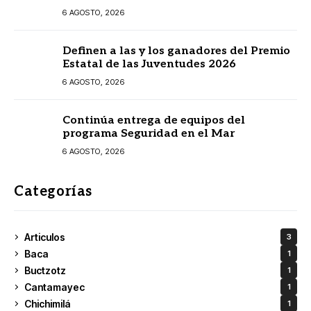
prestadores turísticos
6 AGOSTO, 2026
Definen a las y los ganadores del Premio
Estatal de las Juventudes 2026
6 AGOSTO, 2026
Continúa entrega de equipos del
programa Seguridad en el Mar
6 AGOSTO, 2026
Categorías
Articulos
3
Baca
1
Buctzotz
1
Cantamayec
1
Chichimilá
1