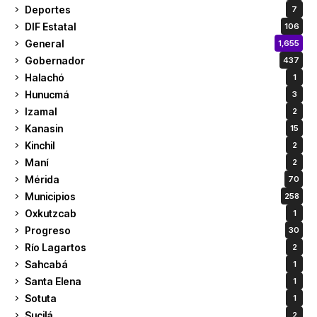
Deportes
7
DIF Estatal
106
General
1,655
Gobernador
437
Halachó
1
Hunucmá
3
Izamal
2
Kanasin
15
Kinchil
2
Maní
2
Mérida
70
Municipios
258
Oxkutzcab
1
Progreso
30
Río Lagartos
2
Sahcabá
1
Santa Elena
1
Sotuta
1
Sucilá
2