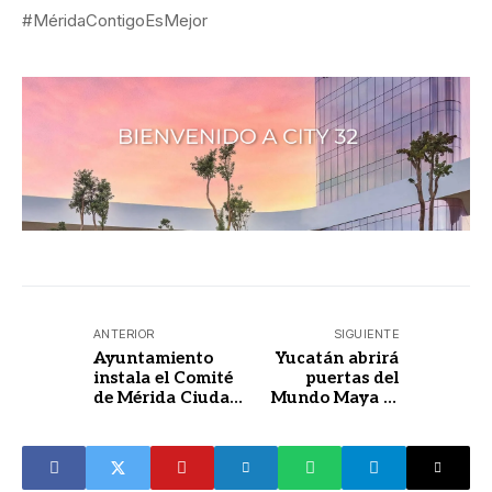
#MéridaContigoEsMejor
ANTERIOR
SIGUIENTE
Ayuntamiento
Yucatán abrirá
instala el Comité
puertas del
de Mérida Ciudad
Mundo Maya al
del Aprendizaje
turismo
de la UNESCO.
internacional en
2026