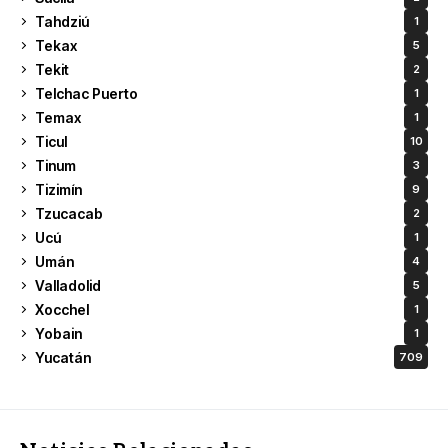
Tahdziú
1
Tekax
5
Tekit
2
Telchac Puerto
1
Temax
1
Ticul
10
Tinum
3
Tizimín
9
Tzucacab
2
Ucú
1
Umán
4
Valladolid
5
Xocchel
1
Yobain
1
Yucatán
709