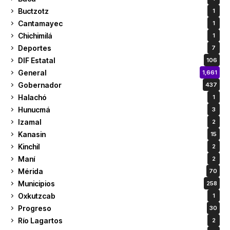
Buctzotz
1
Cantamayec
1
Chichimilá
1
Deportes
7
DIF Estatal
106
General
1,661
Gobernador
437
Halachó
1
Hunucmá
3
Izamal
2
Kanasin
15
Kinchil
2
Maní
2
Mérida
70
Municipios
258
Oxkutzcab
1
Progreso
30
Río Lagartos
2