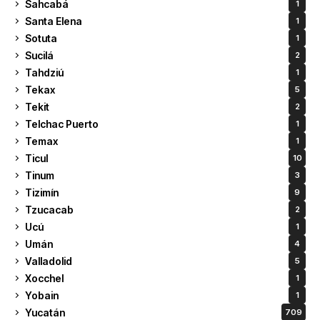
Sahcabá
1
Santa Elena
1
Sotuta
1
Sucilá
2
Tahdziú
1
Tekax
5
Tekit
2
Telchac Puerto
1
Temax
1
Ticul
10
Tinum
3
Tizimín
9
Tzucacab
2
Ucú
1
Umán
4
Valladolid
5
Xocchel
1
Yobain
1
Yucatán
709