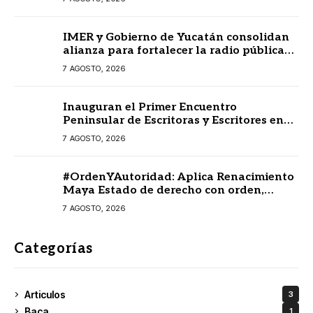
IMER y Gobierno de Yucatán consolidan
alianza para fortalecer la radio pública
en beneficio de la ciudadanía
7 AGOSTO, 2026
Inauguran el Primer Encuentro
Peninsular de Escritoras y Escritores en
Lengua Maya 2026
7 AGOSTO, 2026
#OrdenYAutoridad: Aplica Renacimiento
Maya Estado de derecho con orden,
coordinación y saldo blanco
7 AGOSTO, 2026
Categorías
Articulos
3
Baca
1