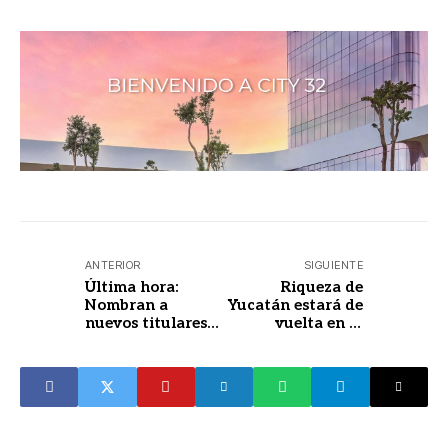
ANTERIOR
SIGUIENTE
Última hora:
Riqueza de
Nombran a
Yucatán estará de
nuevos titulares
vuelta en la
de Casa Otoch y
capital del país
Prodennay