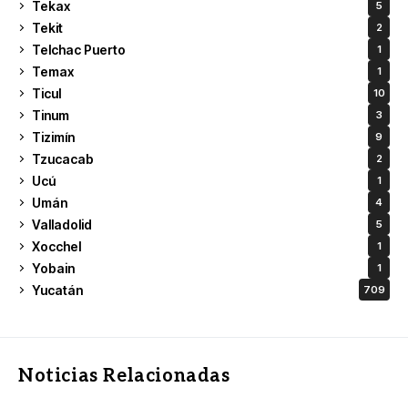
Tekax
5
Tekit
2
Telchac Puerto
1
Temax
1
Ticul
10
Tinum
3
Tizimín
9
Tzucacab
2
Ucú
1
Umán
4
Valladolid
5
Xocchel
1
Yobain
1
Yucatán
709
Noticias Relacionadas