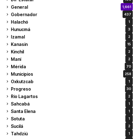
General
1,661
Gobernador
437
Halachó
1
Hunucmá
3
Izamal
2
Kanasin
15
Kinchil
2
Maní
2
Mérida
70
Municipios
258
Oxkutzcab
1
Progreso
30
Río Lagartos
2
Sahcabá
1
Santa Elena
1
Sotuta
1
Sucilá
2
Tahdziú
1