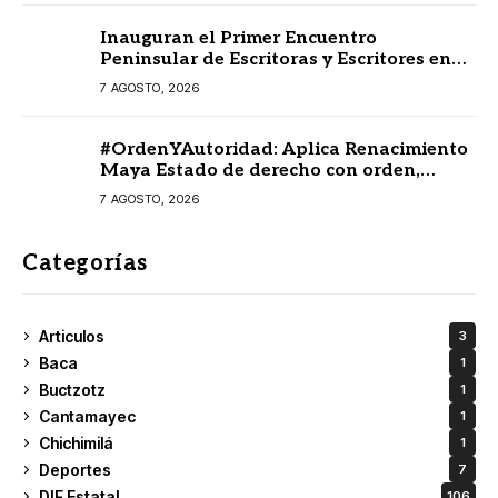
Inauguran el Primer Encuentro
Peninsular de Escritoras y Escritores en
Lengua Maya 2026
7 AGOSTO, 2026
#OrdenYAutoridad: Aplica Renacimiento
Maya Estado de derecho con orden,
coordinación y saldo blanco
7 AGOSTO, 2026
Categorías
Articulos
3
Baca
1
Buctzotz
1
Cantamayec
1
Chichimilá
1
Deportes
7
DIF Estatal
106