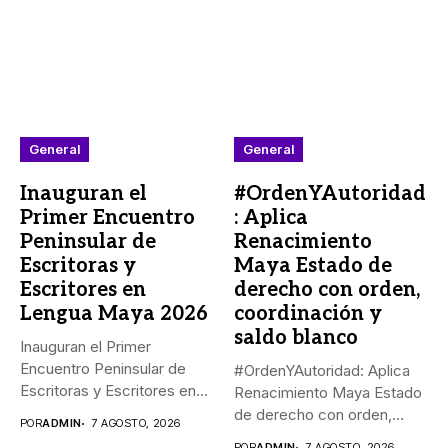
General
General
Inauguran el
#OrdenYAutoridad
Primer Encuentro
: Aplica
Peninsular de
Renacimiento
Escritoras y
Maya Estado de
Escritores en
derecho con orden,
Lengua Maya 2026
coordinación y
saldo blanco
Inauguran el Primer
Encuentro Peninsular de
#OrdenYAutoridad: Aplica
Escritoras y Escritores en
Renacimiento Maya Estado
Lengua Maya...
de derecho con orden,
POR
ADMIN
7 AGOSTO, 2026
coordinación y saldo...
POR
ADMIN
7 AGOSTO, 2026